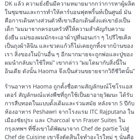
DK แล้ว ความยั่งยืนมีความหมายมากกว่าการหาผู้ผลิต
ในชุมชนและการทำให้คาร์บอนฟุตพริ้นท์เป็นศูนย์ มัน
คือการเดินทางส่วนตัวที่เขาเลือกเดินตั้งแต่เขายังเป็น
เด็ก “ผมมาจากครอบครัวที่ให้ความสำคัญกับความ
ยั่งยืน แม่ของผมมักจะเอาผ้าปูที่นอนเก่า ๆ ไปรีไซเคิล
เป็นถุงผ้าลินิน และขวดแก้วก็ไม่เคยถูกทิ้งจากบ้านของ
เรา สิ่งของในบ้านอื่น ๆ อีกมากมายจะถูกพ่อและปู่ของ
ผมนำกลับมาใช้ใหม่” เขากล่าว “ผมโตมากับสิ่งนี้ใน
อินเดีย ดังนั้น Haoma จึงเป็นส่วนขยายจากวิถีชีวิตนั้น”
ร้านอาหาร Haoma ถูกตั้งชื่อตามสัญลักษณ์โซโรแอส
เตอร์ สัญลักษณ์แห่งพืชที่ถูกใช้เป็นยาอายุวัฒนะ ได้รับ
การสืบทอดในแบบดั้งเดิมและร่วมสมัย หลังจาก 5 ปีกับ
ห้องอาหาร Peshawri จากโรงแรม ITC Rajputana ใน
เมืองชัยปุระ และ Charcoal จาก Fraser Suites ใน
กรุงเทพฯ ที่ซึ่งเขาได้พัฒนาจาก Chef de partie ไปสู่
Chef de Cuisine เขาจึงตัดสินใจทำอะไรใหม่ ๆ นั่นคือ