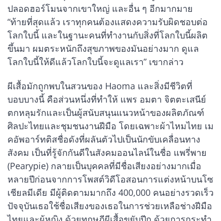
ปลอดฮอร์โมนจากเขาใหญ่ และอื่น ๆ อีกมากมาย
“ท้ายที่สุดแล้ว เราทุกคนต้องแสดงความรับผิดชอบต่อ
โลกใบนี้ และในฐานะคนที่ทำงานกับสิ่งที่โลกใบนี้ผลิต
ขึ้นมา ผมตระหนักถึงสุขภาพของมันอย่างมาก ดูแล
โลกใบนี้ให้ดีแล้วโลกใบนี้จะดูแลเรา” เขากล่าว
ผีเสื้อมักถูกพบในสวนของ Haoma และสิ่งมีชีวิตที่
บอบบางนี้ คือส่วนหนึ่งที่ทำให้ แพร อมตา จิตตะเสนีย์
ตกหลุมรักและเป็นผู้สนับสนุนแนวหน้าของผลิตภัณฑ์
ศิลปะไทยและชุมชนงานฝีมือ โดยเฉพาะผ้าไหมไทย เม
คอัพอาร์ทติสชื่อดังที่ผลันตัวไปเป็นนักขับเคลื่อนทาง
สังคม เป็นที่รู้จักกันดีในสังคมออนไลน์ในชื่อ แพรี่พาย
(Pearypie) กลายเป็นบุคคลที่มีชื่อเสียงอย่างมากเมื่อ
หลายปีก่อนจากการโพสต์วิดีโอสอนการแต่งหน้าบนโซ
เชียลมีเดีย มีผู้ติดตามมากถึง 400,000 คนอย่างรวดเร็ว
ปัจจุบันเธอใช้ชื่อเสียงของเธอในการช่วยเหลือช่างฝีมือ
ไทยและผู้หญิง ด้วยทฤษฎีผีเสื้อขยับปีก ด้วยการกระทำ